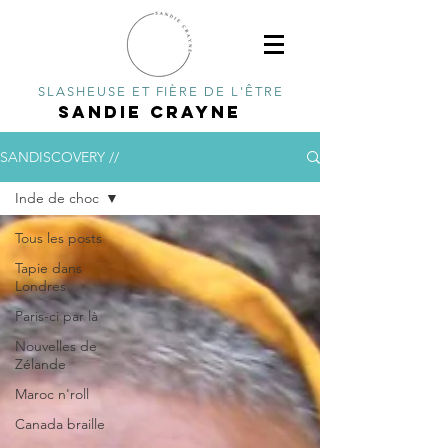
SLASHEUSE ET FIÈRE DE L'ÊTRE
SANDIE CRAYNE
SANDISCOVERY //
Inde de choc
Tous les posts
Tapie dans
Londres
Paris-ci par là
Nouvelles de
Zélande
Maroc n'roll
Canada braille