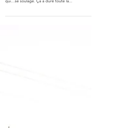
dans l'Himalaya
Quand on est arrivé à Shimla, station climatique au
pied du Grand Himalaya, il pleuvait comme vache
qui…se soulage. Ça a duré toute la...