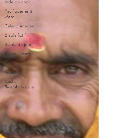
Inde de choc
Pacifiquement
vôtre
Calendrimages
Blabla fictif
Blabla du jour
Blabla illustré
Photo
Vidéo
Costa
Ricambolesque