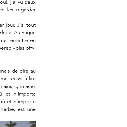
ui, j’ai vu deux 
e les regarder 
jour. J’ai tout 
 deux. A chaque 
 me remettre en 
red «piss off». 
enais de dire au 
e réussi à lire 
mains, grimaces 
 et n’importe 
ù et n’importe 
erbe, est une 