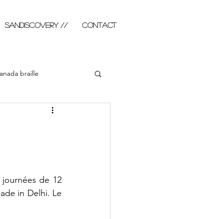
SANDISCOVERY //
Contact
anada braille
abla illustré
Photo
 journées de 12 
de in Delhi. Le 