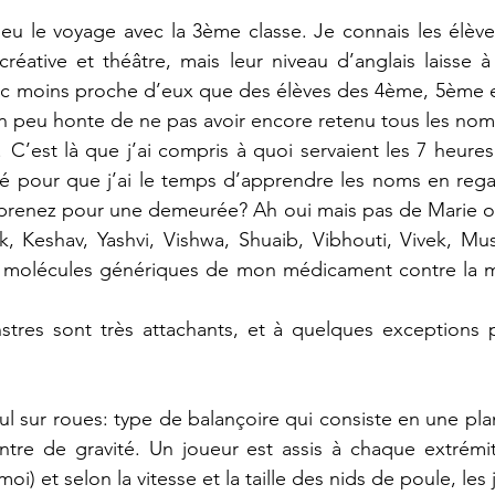
u le voyage avec la 3ème classe. Je connais les élèves
créative et théâtre, mais leur niveau d’anglais laisse à 
onc moins proche d’eux que des élèves des 4ème, 5ème e
 un peu honte de ne pas avoir encore retenu tous les noms
C’est là que j’ai compris à quoi servaient les 7 heures 
é pour que j’ai le temps d’apprendre les noms en regar
 prenez pour une demeurée? Ah oui mais pas de Marie o
tak, Keshav, Yashvi, Vishwa, Shuaib, Vibhouti, Vivek, 
olécules génériques de mon médicament contre la mal
tres sont très attachants, et à quelques exceptions pr
l sur roues: type de balançoire qui consiste en une plan
ntre de gravité. Un joueur est assis à chaque extrémit
moi) et selon la vitesse et la taille des nids de poule, les