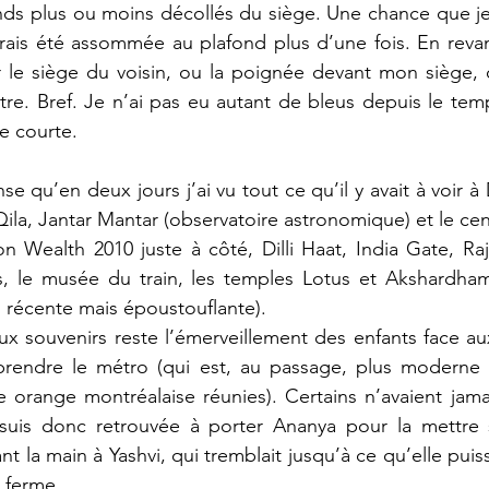
onds plus ou moins décollés du siège. Une chance que j
rais été assommée au plafond plus d’une fois. En revan
sur le siège du voisin, ou la poignée devant mon siège, 
tre. Bref. Je n’ai pas eu autant de bleus depuis le temp
e courte.
nse qu’en deux jours j’ai vu tout ce qu’il y avait à voir à 
la, Jantar Mantar (observatoire astronomique) et le cent
Wealth 2010 juste à côté, Dilli Haat, India Gate, Rajp
le musée du train, les temples Lotus et Akshardham 
s récente mais époustouflante).
x souvenirs reste l’émerveillement des enfants face au
t prendre le métro (qui est, au passage, plus moderne 
ne orange montréalaise réunies). Certains n’avaient jam
 suis donc retrouvée à porter Ananya pour la mettre s
t la main à Yashvi, qui tremblait jusqu’à ce qu’elle puiss
e ferme.