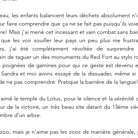
au, les enfants balancent leurs déchets absolument n’im
 leur faire comprendre que ça ne se fait pas puisqu’ils voie
aire! Mais j’ai mené cet incessant et vain combat sans bais
que les voir souiller leur pays un peu plus me frustrai
s, j’ai été complétement révoltée de surprendre 
in de taguer un des monuments du Red Fort au stylo rou
 poignées de gamines pour qui ce geste est devenu en
Sandra et moi avons essayé de la dissuader, même si le 
 de ne pas comprendre. Pratique la barrière de la langue
 aimé le temple du Lotus, pour le silence et la sérénité q
r de la victoire, un très beau site datant du 13ème sièc
ombre d’un arbre.
 zoo, mais je n’aime pas les zoos de manière générale, 