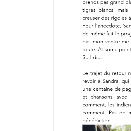
prends pas grand plai
tigres blancs, mais
creuser des rigoles à
Pour l’anecdote, San
de même fait le prog
pas mon ventre me su
route. At some point
So I did.
Le trajet du retour m
revoir à Sandra, qui
une centaine de page
et chansons avec l
comment, les indien
comment. Pas de ma
bénédiction.