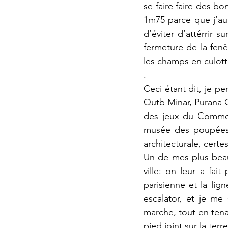
se faire faire des b
1m75 parce que j’au
d’éviter d’attérrir 
fermeture de la fenê
les champs en culott
.
Ceci étant dit, je pe
Qutb Minar, Purana Qi
des jeux du Common 
musée des poupées, 
architecturale, certe
Un de mes plus beau
ville: on leur a fai
parisienne et la lig
escalator, et je me
marche, tout en tenan
pied joint sur la terr