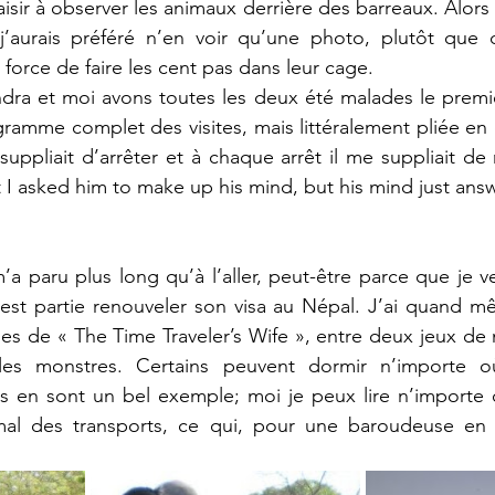
sir à observer les animaux derrière des barreaux. Alors o
 j’aurais préféré n’en voir qu’une photo, plutôt que d
 force de faire les cent pas dans leur cage.
dra et moi avons toutes les deux été malades le premier 
ramme complet des visites, mais littéralement pliée en
ppliait d’arrêter et à chaque arrêt il me suppliait de
 I asked him to make up his mind, but his mind just answe
’a paru plus long qu’à l’aller, peut-être parce que je v
 est partie renouveler son visa au Népal. J’ai quand mêm
s de « The Time Traveler’s Wife », entre deux jeux de 
es monstres. Certains peuvent dormir n’importe où
s en sont un bel exemple; moi je peux lire n’importe o
l des transports, ce qui, pour une baroudeuse en h