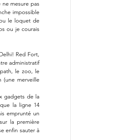
e ne mesure pas 
che impossible 
ou le loquet de 
s ou je courais 
Delhi! Red Fort, 
re administratif 
ath, le zoo, le 
(une merveille 
x gadgets de la 
que la ligne 14 
ais emprunté un 
ur la première 
e enfin sauter à 