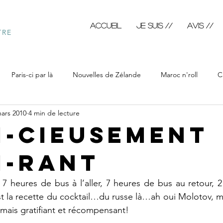
Accueil
JE SUIS //
AVIS //
TRE
Paris-ci par là
Nouvelles de Zélande
Maroc n'roll
C
ars 2010
4 min de lecture
ôtre
Calendrimages
Blabla fictif
Blabla du jour
Bl
i-cieusement
i-rant
 7 heures de bus à l’aller, 7 heures de bus au retour, 2
est la recette du cocktail…du russe là…ah oui Molotov, ma
 mais gratifiant et récompensant!