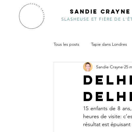
SANDIE CRAYNE
SLASHEUSE ET FIÈRE DE L'Ê
Tous les posts
Tapie dans Londres
Sandie Crayne
25 m
Inde de choc
Pacifiquement v
Delh
Delh
Vidéo
Costa Ricambolesque
15 enfants de 8 ans,
heures de visite: c’
résultat est épuisant