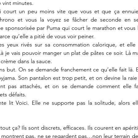
 vint minutes.
qui court un peu moins vite que vous et que ça ennuie.
chrono et vous la voyez se fâcher de seconde en se
ée sponsorisée par Puma qui court le marathon et vous l
rce qu’elle a pitié de vous voir peiner. 
les yeux rivés sur sa consommation calorique, et elle 
à je vais pouvoir manger un plat de pâtes ce soir. Là ma
 crème dans la sauce.
ns but. On se demande franchement ce qu’elle fait là. El
yjama. Son pantalon est trop petit, et on devine la raie
nt pas attachés, et on se demande comment elle fai
ets défaits. 
te lit Voici. Elle ne supporte pas la solitude, alors el
ut ça? Ils sont discrets, efficaces. Ils courent en apéritif
 se montrent pas, ne se regardent pas…non leur terrain de