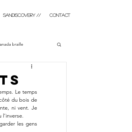
SANDISCOVERY //
Contact
anada braille
abla illustré
Photo
ts
emps. Le temps 
côté du bois de 
nte, ni vent. Je 
 l’inverse. 
garder les gens 