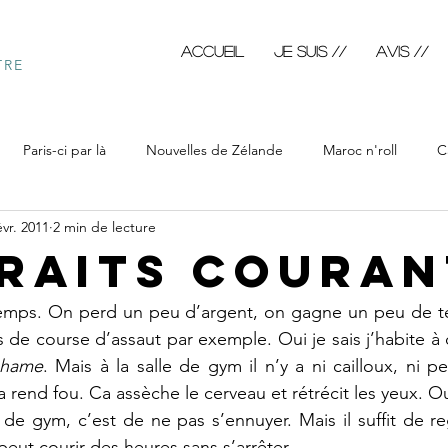
Accueil
JE SUIS //
AVIS //
TRE
Paris-ci par là
Nouvelles de Zélande
Maroc n'roll
C
évr. 2011
2 min de lecture
ôtre
Calendrimages
Blabla fictif
Blabla du jour
Bl
raits couran
emps. On perd un peu d’argent, on gagne un peu de t
s de course d’assaut par exemple. Oui je sais j’habite à 
shame
. Mais à la salle de gym il n’y a ni cailloux, ni pe
a rend fou. Ca assèche le cerveau et rétrécit les yeux. Ou
e de gym, c’est de ne pas s’ennuyer. Mais il suffit de re
peut courir des heures sans s’arrêter. 