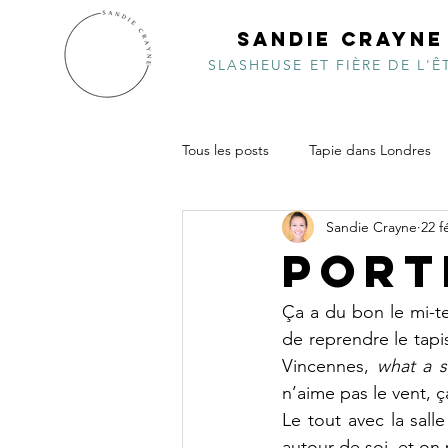
SANDIE CRAYNE
SLASHEUSE ET FIÈRE DE L'Ê
Tous les posts
Tapie dans Londres
Sandie Crayne
22 f
Inde de choc
Pacifiquement v
Port
Vidéo
Costa Ricambolesque
Ça a du bon le mi-t
de reprendre le tapi
Vincennes, 
what a 
n’aime pas le vent, ç
Le tout avec la sall
autour de soi, et on 