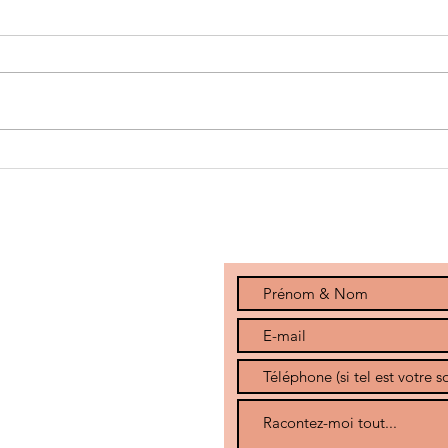
Lettre de
Ta
rupture
Li