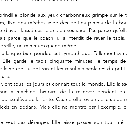
, brindille blonde aux yeux charbonneux grimpe sur le 
, fixe des mèches avec des petites pinces de la bon
 d’avoir laissé ses talons au vestiaire. Pas parce qu’el
mais parce que le coach lui a interdit de rayer le tapis.
’oreille, un minimum quand même.
 la langue bien pendue est sympathique. Tellement symp
te. Elle garde le tapis cinquante minutes, le temps de
e la soupe au potiron et les résultats scolaires du petit 
eure. 
vient tous les jours et connaît tout le monde. Elle laisse
sur la machine, histoire de la réserver pendant qu’
qui soulève de la fonte. Quand elle revient, elle se per
ieds en dedans. Mais elle ne montre par l’exemple, ell
ne veut pas déranger. Elle laisse passer son tour mêm