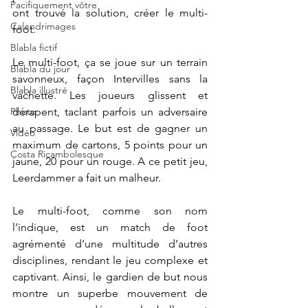
Pacifiquement vôtre
ont trouvé la solution, créer le multi-
Calendrimages
foot.
Blabla fictif
Le multi-foot, ça se joue sur un terrain 
Blabla du jour
savonneux, façon Intervilles sans la 
Blabla illustré
vachette. Les joueurs glissent et 
Photo
dérapent, taclant parfois un adversaire 
au passage. Le but est de gagner un 
Vidéo
maximum de cartons, 5 points pour un 
Costa Ricambolesque
jaune, 20 pour un rouge. A ce petit jeu, 
Leerdammer a fait un malheur.
Le multi-foot, comme son nom 
l’indique, est un match de foot 
agrémenté d’une multitude d’autres 
disciplines, rendant le jeu complexe et 
captivant. Ainsi, le gardien de but nous 
montre un superbe mouvement de 