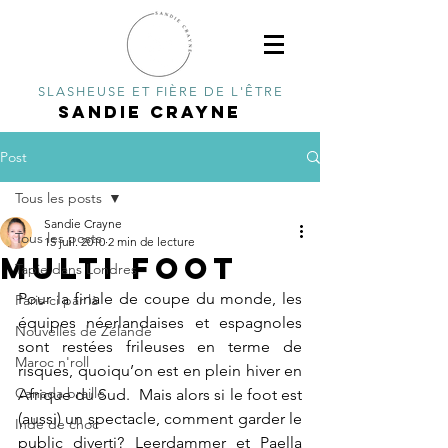
SLASHEUSE ET FIÈRE DE L'ÊTRE
SANDIE CRAYNE
Post
Tous les posts
Sandie Crayne
Tous les posts
15 juil. 2010
2 min de lecture
Multi foot
Tapie dans Londres
Pour la finale de coupe du monde, les 
Paris-ci par là
équipes néerlandaises et espagnoles 
Nouvelles de Zélande
sont restées frileuses en terme de 
Maroc n'roll
risques, quoiqu’on est en plein hiver en 
Canada braille
Afrique du Sud.  Mais alors si le foot est 
(aussi) un spectacle, comment garder le 
Inde de choc
public diverti? Leerdammer et Paella 