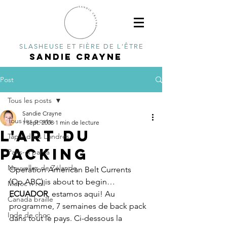
SLASHEUSE ET FIÈRE DE L'ÊTRE
SANDIE CRAYNE
Post
Tous les posts
Sandie Crayne
Tous les posts
1 sept. 2008
1 min de lecture
L'art du
Tapie dans Londres
packing
Paris-ci par là
Nouvelles de Zélande
Operation American Belt Currents 
(Op.ABC) is about to begin… 
Maroc n'roll
ECUADOR
, estamos aqui! Au 
Canada braille
programme, 7 semaines de back pack 
Inde de choc
dans tout le pays. Ci-dessous la 