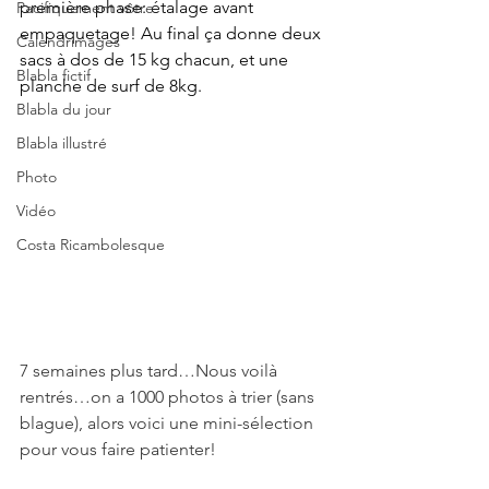
première phase: étalage avant 
Pacifiquement vôtre
empaquetage! Au final ça donne deux 
Calendrimages
sacs à dos de 15 kg chacun, et une 
Blabla fictif
planche de surf de 8kg.
Blabla du jour
Blabla illustré
Photo
Vidéo
Costa Ricambolesque
7 semaines plus tard…Nous voilà 
rentrés…on a 1000 photos à trier (sans 
blague), alors voici une mini-sélection 
pour vous faire patienter!