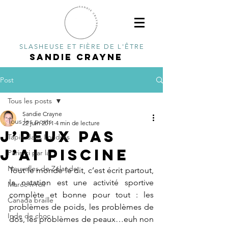
SLASHEUSE ET FIÈRE DE L'ÊTRE
SANDIE CRAYNE
Post
Tous les posts
Sandie Crayne
Tous les posts
22 juin 2011
4 min de lecture
J’peux pas
Tapie dans Londres
j’ai piscine
Paris-ci par là
Nouvelles de Zélande
Tout le monde le dit, c’est écrit partout, 
la natation est une activité sportive 
Maroc n'roll
complète et bonne pour tout : les 
Canada braille
problèmes de poids, les problèmes de 
Inde de choc
dos, les problèmes de peaux…euh non 