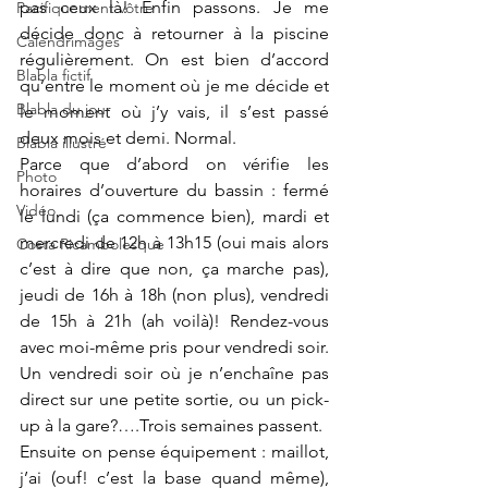
pas ceux là! Enfin passons. Je me 
Pacifiquement vôtre
décide donc à retourner à la piscine 
Calendrimages
régulièrement. On est bien d’accord 
Blabla fictif
qu’entre le moment où je me décide et 
Blabla du jour
le moment où j’y vais, il s’est passé 
deux mois et demi. Normal.
Blabla illustré
Parce que d’abord on vérifie les 
Photo
horaires d’ouverture du bassin : fermé 
Vidéo
le lundi (ça commence bien), mardi et 
mercredi de 12h à 13h15 (oui mais alors 
Costa Ricambolesque
c’est à dire que non, ça marche pas), 
jeudi de 16h à 18h (non plus), vendredi 
de 15h à 21h (ah voilà)! Rendez-vous 
avec moi-même pris pour vendredi soir. 
Un vendredi soir où je n’enchaîne pas 
direct sur une petite sortie, ou un pick-
up à la gare?….Trois semaines passent.
Ensuite on pense équipement : maillot, 
j’ai (ouf! c’est la base quand même), 