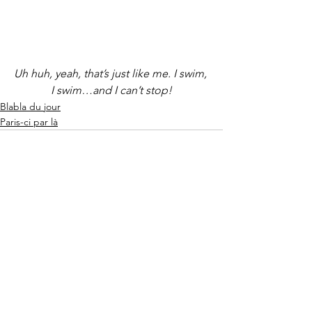
Uh huh, yeah, that’s just like me. I swim, 
I swim…and I can’t stop!
Blabla du jour
Paris-ci par là
Voir tout
Posts récents