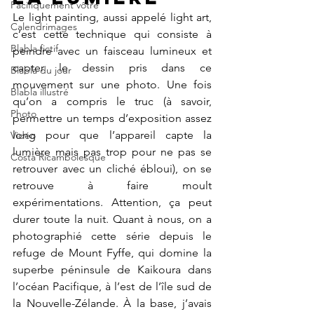
Pacifiquement vôtre
Le light painting, aussi appelé light art, 
Calendrimages
c’est cette technique qui consiste à 
Blabla fictif
peindre avec un faisceau lumineux et 
capter le dessin pris dans ce 
Blabla du jour
mouvement sur une photo. Une fois 
Blabla illustré
qu’on a compris le truc (à savoir, 
Photo
permettre un temps d’exposition assez 
long pour que l’appareil capte la 
Vidéo
lumière mais pas trop pour ne pas se 
Costa Ricambolesque
retrouver avec un cliché ébloui), on se 
retrouve à faire moult 
expérimentations. Attention, ça peut 
durer toute la nuit. Quant à nous, on a 
photographié cette série depuis le 
refuge de Mount Fyffe, qui domine la 
superbe péninsule de Kaikoura dans 
l’océan Pacifique, à l’est de l’île sud de 
la Nouvelle-Zélande. À la base, j’avais 