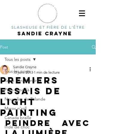
SLASHEUSE ET FIÈRE DE L'ÊTRE
SANDIE CRAYNE
Post
Tous les posts
Sandie Crayne
Tous les posts
13 janv. 2013
1 min de lecture
Premiers
Tapie dans Londres
essais de
Paris-ci par là
light
Nouvelles de Zélande
Maroc n'roll
painting
Canada braille
Peindre avec 
Inde de choc
la lumière