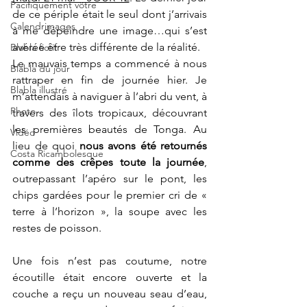
Pacifiquement vôtre
de ce périple était le seul dont j’arrivais 
Calendrimages
à me dépeindre une image…qui s’est 
avérée être très différente de la réalité.
Blabla fictif
Le mauvais temps a commencé à nous 
Blabla du jour
rattraper en fin de journée hier. Je 
Blabla illustré
m’attendais à naviguer à l’abri du vent, à 
Photo
travers des îlots tropicaux, découvrant 
les premières beautés de Tonga. Au 
Vidéo
lieu de quoi 
nous avons été retournés 
Costa Ricambolesque
comme des crêpes toute la journée
, 
outrepassant l’apéro sur le pont, les 
chips gardées pour le premier cri de « 
terre à l’horizon », la soupe avec les 
restes de poisson.
Une fois n’est pas coutume, notre 
écoutille était encore ouverte et la 
couche a reçu un nouveau seau d’eau, 