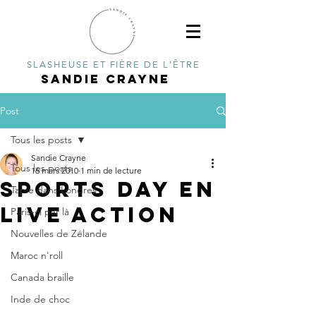
SLASHEUSE ET FIÈRE DE L'ÊTRE
SANDIE CRAYNE
Post
Tous les posts
Sandie Crayne
Tous les posts
16 mars 2010
1 min de lecture
Sports Day en
Tapie dans Londres
live action
Paris-ci par là
Nouvelles de Zélande
Maroc n'roll
Canada braille
Inde de choc