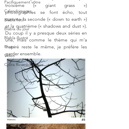
Pacifiquement vôtre
troisième (« giant grass ») 
Calendrimages
photographies se font écho, tout 
comme la seconde (« down to earth ») 
Blabla fictif
et la quatrième (« shadows and dust »). 
Blabla du jour
Du coup il y a presque deux séries en 
Blabla illustré
une, mais comme le thème qui m’a 
Photo
inspiré reste le même, je préfère les 
garder ensemble.
Vidéo
Costa Ricambolesque