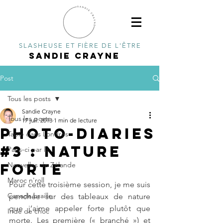
SLASHEUSE ET FIÈRE DE L'ÊTRE
SANDIE CRAYNE
Post
Tous les posts
Sandie Crayne
Tous les posts
17 juil. 2013
1 min de lecture
Photo-diaries
Tapie dans Londres
#3 : nature
Paris-ci par là
forte
Nouvelles de Zélande
Maroc n'roll
Pour cette troisième session, je me suis 
Canada braille
penchée sur des tableaux de nature 
que j’aime appeler forte plutôt que 
Inde de choc
morte. Les première (« branché ») et 