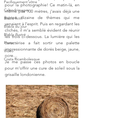
Pacifiquement vôtre
pour la photographie! Ce matin-là, en 
Calendrimages
même pas 100 mètres, j’avais déjà une 
bonne dizaine de thèmes qui me 
Blabla fictif
venaient à l’esprit. Puis en regardant les 
Blabla du jour
clichés, il m’a semblé évident de réunir 
Blabla illustré
les trois ci-dessous. La lumière qui les 
Photo
caractérise a fait sortir une palette 
impressionnante de dorés beige, jaune, 
Vidéo
ocre…
Costa Ricambolesque
Je me passe ces photos en boucle 
pour m’offrir une cure de soleil sous la 
grisaille londonienne.