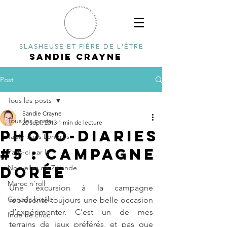
SLASHEUSE ET FIÈRE DE L'ÊTRE
SANDIE CRAYNE
Post
Tous les posts
Sandie Crayne
Tous les posts
20 sept. 2013
1 min de lecture
Photo-diaries
Tapie dans Londres
#5 : campagne
Paris-ci par là
dorée
Nouvelles de Zélande
Maroc n'roll
Une excursion à la campagne 
Canada braille
représente toujours une belle occasion 
d’expérimenter. C’est un de mes 
Inde de choc
terrains de jeux préférés, et pas que 