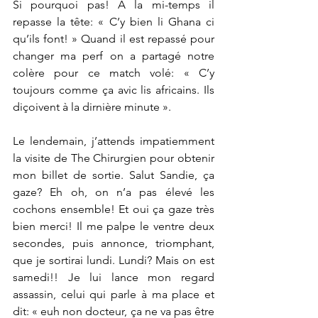
Si pourquoi pas! A la mi-temps il 
repasse la tête: « C’y bien li Ghana ci 
qu’ils font! » Quand il est repassé pour 
changer ma perf on a partagé notre 
colère pour ce match volé: « C’y 
toujours comme ça avic lis africains. Ils 
diçoivent à la dirnière minute ».
Le lendemain, j’attends impatiemment 
la visite de The Chirurgien pour obtenir 
mon billet de sortie. Salut Sandie, ça 
gaze? Eh oh, on n’a pas élevé les 
cochons ensemble! Et oui ça gaze très 
bien merci! Il me palpe le ventre deux 
secondes, puis annonce, triomphant, 
que je sortirai lundi. Lundi? Mais on est 
samedi!! Je lui lance mon regard 
assassin, celui qui parle à ma place et 
dit: « euh non docteur, ça ne va pas être 