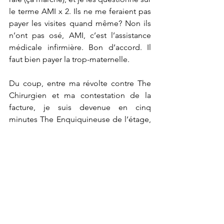
le terme AMI x 2. Ils ne me feraient pas 
payer les visites quand même? Non ils 
n’ont pas osé, AMI, c’est l’assistance 
médicale infirmière. Bon d’accord. Il 
faut bien payer la trop-maternelle.
Du coup, entre ma révolte contre The 
Chirurgien et ma contestation de la 
facture, je suis devenue en cinq 
minutes The Enquiquineuse de l’étage, 
et l’infirmière m’arrache pratiquement 
la perf au moment de partir. 
J’enveloppe ma pauvre main gauche 
qui a triplé de volume, et je pars la tête 
haute. Même pas mal! (Enfin si, très 
mal, mais il faut rester noble! ;-)
Maroc n'roll