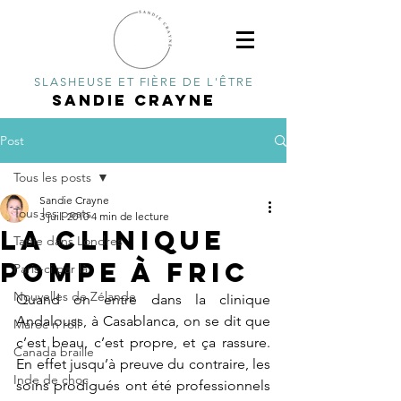
SLASHEUSE ET FIÈRE DE L'ÊTRE
SANDIE CRAYNE
Post
Tous les posts
Sandie Crayne
Tous les posts
3 juil. 2010
4 min de lecture
La clinique
Tapie dans Londres
pompe à fric
Paris-ci par là
Nouvelles de Zélande
Quand on entre dans la clinique 
Andalouss, à Casablanca, on se dit que 
Maroc n'roll
c’est beau, c’est propre, et ça rassure. 
Canada braille
En effet jusqu’à preuve du contraire, les 
Inde de choc
soins prodigués ont été professionnels 