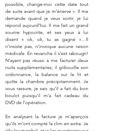
possible, change-moi cette date tout 
de suite avant que je m’énerve ». Il me 
demande quand je veux sortir, je lui 
répond aujourd’hui. Il me fait un grand 
sourire hypocrite, et ses yeux à lui 
disent « ok, ok, tu as gagné »…Il 
n’insiste pas, n’invoque aucune raison 
médicale. En revanche il s’est rabougri! 
N’ayant pas réussi à me facturer deux 
nuits supplémentaires, il gribouille son 
ordonnance, la balance sur le lit et 
quitte la chambre précipitamment. Je 
vous rassure, je sais qu’il a fait du bon 
boulot puisqu’il m’a fait cadeau du 
DVD de l’opération.
En analysant la facture je m’aperçois 
qu’ils m’ont compté la clim en extra. Je 
râle (ça marche), et je les questionne sur 