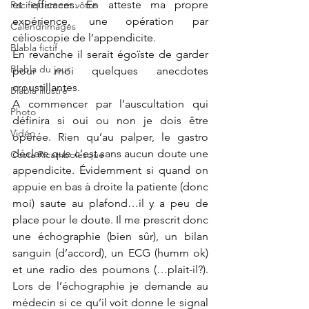
et efficaces. En atteste ma propre 
Pacifiquement vôtre
expérience, une opération par 
Calendrimages
célioscopie de l’appendicite.
Blabla fictif
En revanche il serait égoïste de garder 
Blabla du jour
pour moi quelques anecdotes 
croustillantes.
Blabla illustré
A commencer par l’auscultation qui 
Photo
définira si oui ou non je dois être 
Vidéo
opérée. Rien qu’au palper, le gastro 
déclare que c’est sans aucun doute une 
Costa Ricambolesque
appendicite. Évidemment si quand on 
appuie en bas à droite la patiente (donc 
moi) saute au plafond…il y a peu de 
place pour le doute. Il me prescrit donc 
une échographie (bien sûr), un bilan 
sanguin (d’accord), un ECG (humm ok) 
et une radio des poumons (…plait-il?). 
Lors de l’échographie je demande au 
médecin si ce qu’il voit donne le signal 