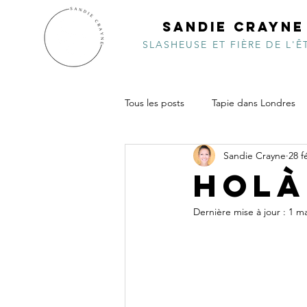
SANDIE CRAYNE
SLASHEUSE ET FIÈRE DE L'Ê
Tous les posts
Tapie dans Londres
Sandie Crayne
28 f
Inde de choc
Pacifiquement v
Holà
Dernière mise à jour :
1 ma
Vidéo
Costa Ricambolesque