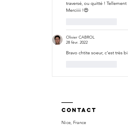
traversé, ou quitté ! Tellement 
Merciiii !😍
J'aime
Répondre
Olivier CABROL
28 févr. 2022
Bravo chtite soeur, c'est très b
J'aime
Répondre
Contact
Nice, France