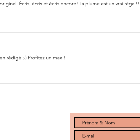
original. Écris, écris et écris encore! Ta plume est un vrai régal!!
ien rédigé ;-) Profitez un max !