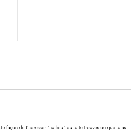
Ode à toi, eau
Pr
de là
bi
te façon de t'adresser "au lieu" où tu te trouves ou que tu as 