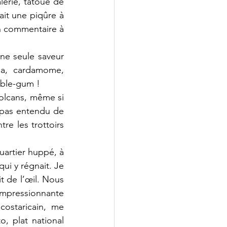
erie, tatoué de 
it une piqûre à 
n commentaire à 
e seule saveur 
ma, cardamome, 
bble-gum !
olcans, même si 
 pas entendu de 
re les trottoirs 
uartier huppé, à 
i y régnait. Je 
t de l’œil. Nous 
impressionnante 
ostaricain, me 
 plat national 