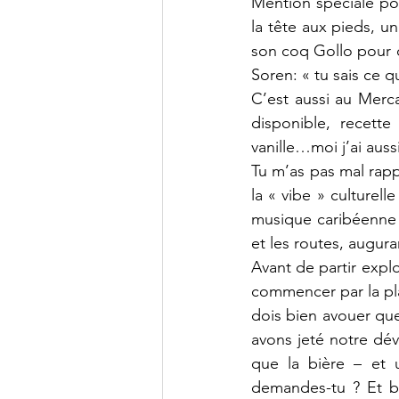
Mention spéciale pou
la tête aux pieds, u
son coq Gollo pour c
Soren: « tu sais ce qu
C’est aussi au Merc
disponible, recette
vanille…moi j’ai aus
Tu m’as pas mal rapp
la « vibe » culturel
musique caribéenne da
et les routes, augura
Avant de partir explo
commencer par la pla
dois bien avouer que 
avons jeté notre dév
que la bière – et u
demandes-tu ? Et bi