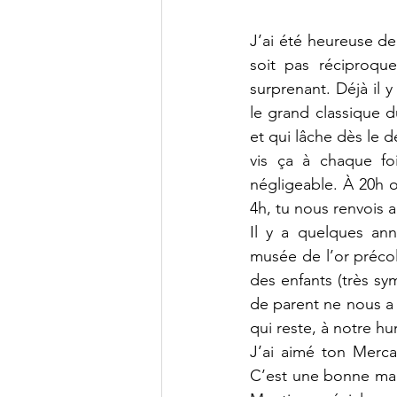
J’ai été heureuse de
soit pas réciproqu
surprenant. Déjà il y 
le grand classique d
et qui lâche dès le d
vis ça à chaque foi
négligeable. À 20h on
4h, tu nous renvois au
Il y a quelques anné
musée de l’or précol
des enfants (très sy
de parent ne nous a 
qui reste, à notre hu
J’ai aimé ton Mercad
C’est une bonne man