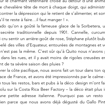
r le charmant vétérinaire croisé au détour d’une animal
ne chevalière tête de mort à chaque doigt, qui administra
ontrer la dépression qui le retient de s’alimenter, et so
’il te reste à faire…il faut manger ! ».
ado qu’on a goûté la fameuse glace de la Sorbetera, un
 secrète traditionnelle depuis 1901. Cannelle, curcu
si cru sentir un arrière-goût de rose, Stéphane plutôt bu
elé des villes d’Equateur, entourées de montagnes et v
le n’est pas la même. C’est sûr qu’à Quito nous n’avons
ns les rues, et il y avait moins de rigoles creusées ent
nt de ta sévère saison des pluies ?
rer la côte pacifique, nous avons fait un tour dans ton q
ce de France, et avons été impressionnés par le calme qu
tous les restos, bars et pubs à la déco design m’ont fai
olu sur la Costa Rica Beer Factory – la déco était plus 
ne petite adresse italienne. Pourquoi pas un resto c
en parce que nous avons déjà dégusté du Gallo Pinto,