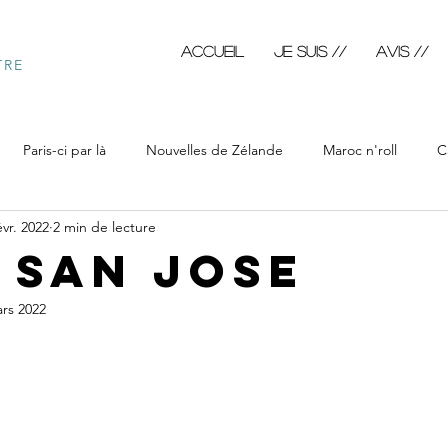
Accueil
JE SUIS //
AVIS //
TRE
Paris-ci par là
Nouvelles de Zélande
Maroc n'roll
C
évr. 2022
2 min de lecture
ôtre
Calendrimages
Blabla fictif
Blabla du jour
Bl
 San Jose
rs 2022