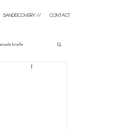
SANDISCOVERY //
Contact
anada braille
abla illustré
Photo