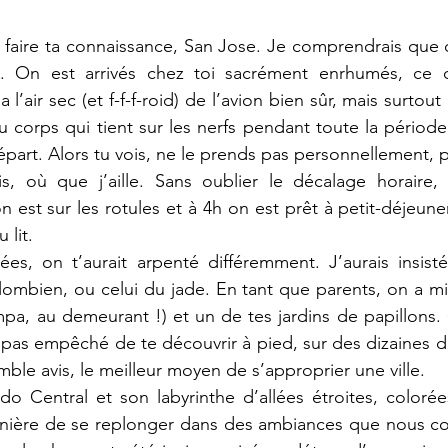
 faire ta connaissance, San Jose. Je comprendrais que 
e. On est arrivés chez toi sacrément enrhumés, ce q
a l’air sec (et f-f-f-roid) de l’avion bien sûr, mais surtou
u corps qui tient sur les nerfs pendant toute la période 
épart. Alors tu vois, ne le prends pas personnellement, 
s, où que j’aille. Sans oublier le décalage horaire, p
 est sur les rotules et à 4h on est prêt à petit-déjeuner
 lit.
es, on t’aurait arpenté différemment. J’aurais insisté 
ombien, ou celui du jade. En tant que parents, on a mi
mpa, au demeurant !) et un de tes jardins de papillons. 
pas empêché de te découvrir à pied, sur des dizaines de
mble avis, le meilleur moyen de s’approprier une ville. 
o Central et son labyrinthe d’allées étroites, colorée
ière de se replonger dans des ambiances que nous con