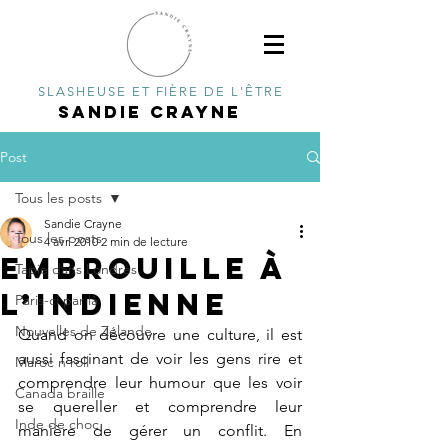
SLASHEUSE ET FIÈRE DE L'ÊTRE
SANDIE CRAYNE
Post
Tous les posts
Sandie Crayne
Tous les posts
4 avr. 2010
2 min de lecture
Embrouille à
Tapie dans Londres
l’indienne
Paris-ci par là
Nouvelles de Zélande
Quand on découvre une culture, il est 
aussi fascinant de voir les gens rire et 
Maroc n'roll
comprendre leur humour que les voir 
Canada braille
se quereller et comprendre leur 
Inde de choc
manière de gérer un conflit. En 