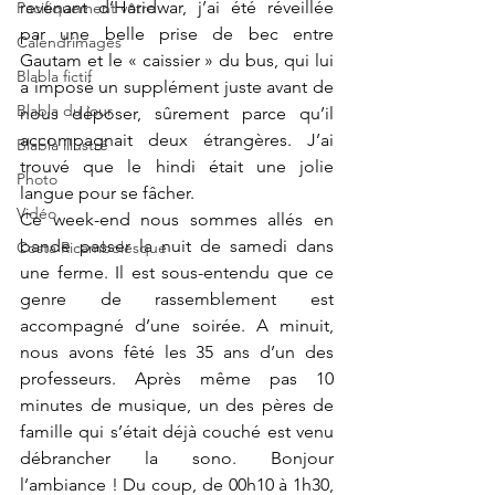
revenant d’Haridwar, j’ai été réveillée 
Pacifiquement vôtre
par une belle prise de bec entre 
Calendrimages
Gautam et le « caissier » du bus, qui lui 
Blabla fictif
a imposé un supplément juste avant de 
Blabla du jour
nous déposer, sûrement parce qu’il 
accompagnait deux étrangères. J’ai 
Blabla illustré
trouvé que le hindi était une jolie 
Photo
langue pour se fâcher.
Vidéo
Ce week-end nous sommes allés en 
bande passer la nuit de samedi dans 
Costa Ricambolesque
une ferme. Il est sous-entendu que ce 
genre de rassemblement est 
accompagné d’une soirée. A minuit, 
nous avons fêté les 35 ans d’un des 
professeurs. Après même pas 10 
minutes de musique, un des pères de 
famille qui s’était déjà couché est venu 
débrancher la sono. Bonjour 
l’ambiance ! Du coup, de 00h10 à 1h30, 