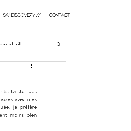
SANDISCOVERY //
Contact
anada braille
abla illustré
Photo
ts, twister des 
hoses avec mes 
ée, je préfère 
ent moins bien 