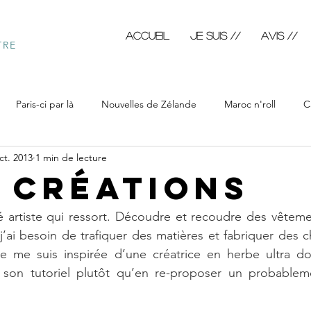
Accueil
JE SUIS //
AVIS //
TRE
Paris-ci par là
Nouvelles de Zélande
Maroc n'roll
C
ct. 2013
1 min de lecture
ôtre
Calendrimages
Blabla fictif
Blabla du jour
Bl
& créations
 artiste qui ressort. Découdre et recoudre des vêtemen
ai besoin de trafiquer des matières et fabriquer des c
e me suis inspirée d’une créatrice en herbe ultra dou
 son tutoriel plutôt qu’en re-proposer un probablem