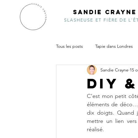
SANDIE CRAYNE
SLASHEUSE ET FIÈRE DE L'Ê
Tous les posts
Tapie dans Londres
Sandie Crayne
15 o
Inde de choc
Pacifiquement v
DIY 
Vidéo
Costa Ricambolesque
C’est mon petit côté
éléments de déco…j’
dix doigts. Quand j
mettre un lien vers
réalisé. 